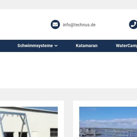
info@technus.de
Schwimmsysteme
Katamaran
WaterCam